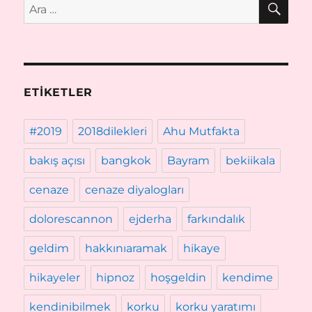
Ara:
ETIKETLER
#2019
2018dilekleri
Ahu Mutfakta
bakış açısı
bangkok
Bayram
bekiikala
cenaze
cenaze diyalogları
dolorescannon
ejderha
farkındalık
geldim
hakkınıaramak
hikaye
hikayeler
hipnoz
hoşgeldin
kendime
kendinibilmek
korku
korku yaratımı