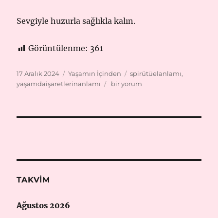
Sevgiyle huzurla sağlıkla kalın.
Görüntülenme:
361
Yayın
Kategoriler
Etiketler
17 Aralık 2024
Yaşamın İçinden
spirütüelanlamı
,
tarihi
Günlük
yaşamdaişaretlerinanlamı
bir yorum
yaşamda
işaretleri
okumak
nasıl
olur?
için
TAKVIM
Ağustos 2026