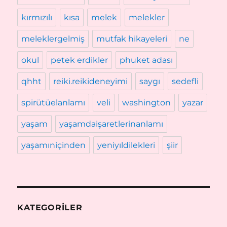
kırmızılı
kısa
melek
melekler
meleklergelmiş
mutfak hikayeleri
ne
okul
petek erdikler
phuket adası
qhht
reiki.reikideneyimi
saygı
sedefli
spirütüelanlamı
veli
washington
yazar
yaşam
yaşamdaişaretlerinanlamı
yaşamıniçinden
yeniyıldilekleri
şiir
KATEGORILER