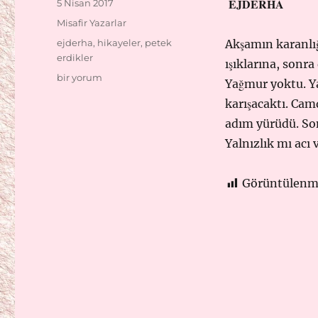
EJDERHA
Yayın
5 Nisan 2017
tarihi
Kategoriler
Misafir Yazarlar
Etiketler
ejderha
,
hikayeler
,
petek
Akşamın karanlığ
erdikler
ışıklarına, sonr
KONUK
bir yorum
Yağmur yoktu. Ya
YAZAR
karışacaktı. Cam
ARKADAŞIM:
PETEK
adım yürüdü. Son
ERDİKLER
Yalnızlık mı acı
için
Görüntülenm