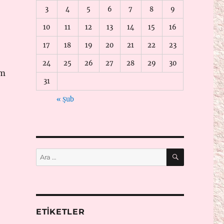
3
4
5
6
7
8
9
10
11
12
13
14
15
16
17
18
19
20
21
22
23
24
25
26
27
28
29
30
ım
31
« Şub
UK YAZAR ARKADAŞIM: PETEK ERDİKLER”
ARA
Ara:
ETIKETLER