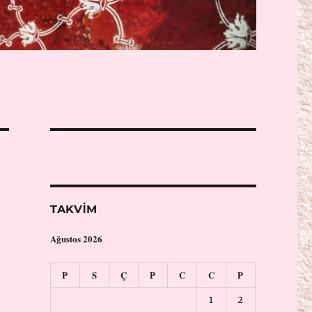
TAKVIM
Ağustos 2026
P
S
Ç
P
C
C
P
1
2