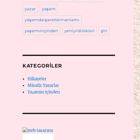
yazar
yaşam
yaşamdaişaretlerinanlamı
yaşamıniçinden
yeniyıldilekleri
şiir
KATEGORILER
Hikayeler
Misafir Yazarlar
Yaşamın İçinden