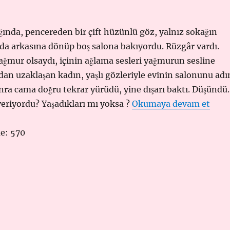
ında, pencereden bir çift hüzünlü göz, yalnız sokağın
a da arkasına dönüp boş salona bakıyordu. Rüzgâr vardı.
ğmur olsaydı, içinin ağlama sesleri yağmurun sesline
dan uzaklaşan kadın, yaşlı gözleriyle evinin salonunu ad
ra cama doğru tekrar yürüdü, yine dışarı baktı. Düşündü.
“KON
 veriyordu? Yaşadıkları mı yoksa ?
Okumaya devam et
e:
570