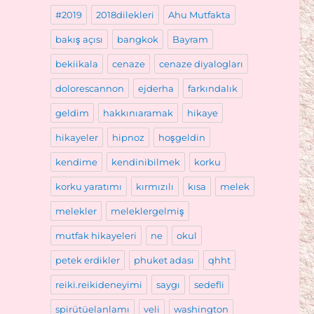
#2019
2018dilekleri
Ahu Mutfakta
bakış açısı
bangkok
Bayram
bekiikala
cenaze
cenaze diyalogları
dolorescannon
ejderha
farkındalık
geldim
hakkınıaramak
hikaye
hikayeler
hipnoz
hoşgeldin
kendime
kendinibilmek
korku
korku yaratımı
kırmızılı
kısa
melek
melekler
meleklergelmiş
mutfak hikayeleri
ne
okul
petek erdikler
phuket adası
qhht
reiki.reikideneyimi
saygı
sedefli
spirütüelanlamı
veli
washington