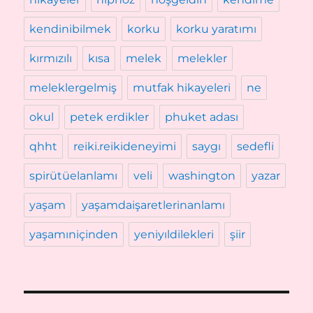
kendinibilmek
korku
korku yaratımı
kırmızılı
kısa
melek
melekler
meleklergelmiş
mutfak hikayeleri
ne
okul
petek erdikler
phuket adası
qhht
reiki.reikideneyimi
saygı
sedefli
spirütüelanlamı
veli
washington
yazar
yaşam
yaşamdaişaretlerinanlamı
yaşamıniçinden
yeniyıldilekleri
şiir