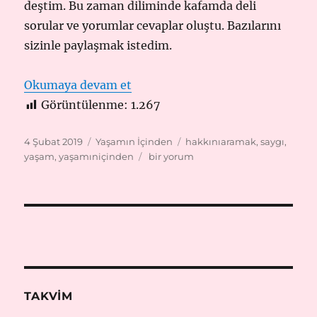
deştim. Bu zaman diliminde kafamda deli
sorular ve yorumlar cevaplar oluştu. Bazılarını
sizinle paylaşmak istedim.
“HAKKIMA DOKUN(MA)”
Okumaya devam et
Görüntülenme:
1.267
Yayın
Kategoriler
Etiketler
4 Şubat 2019
Yaşamın İçinden
hakkınıaramak
,
saygı
,
tarihi
HAKKIMA
yaşam
,
yaşamıniçinden
bir yorum
DOKUN(MA)
için
TAKVIM