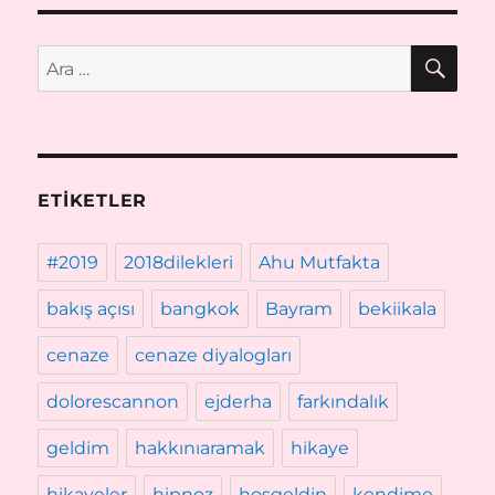
AR
Ara:
ETIKETLER
#2019
2018dilekleri
Ahu Mutfakta
bakış açısı
bangkok
Bayram
bekiikala
cenaze
cenaze diyalogları
dolorescannon
ejderha
farkındalık
geldim
hakkınıaramak
hikaye
hikayeler
hipnoz
hoşgeldin
kendime